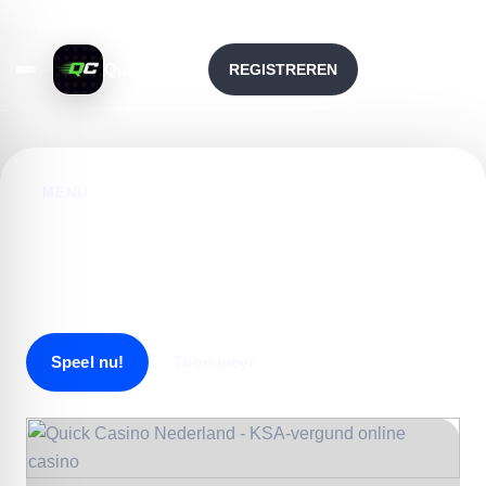
Quick Casino
REGISTREREN
MENU
Quick Casino Nederland -
KSA-vergund online
casino
Speel nu!
Toon meer