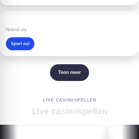
Fire in the Hole 2
Nolimit city
Speel nu!
Toon meer
LIVE CASINOSPELLEN
Live casinospellen