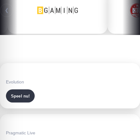
❮
❯
French Roulette Gold
Evolution
Speel nu!
Roulette Ruby
Pragmatic Live