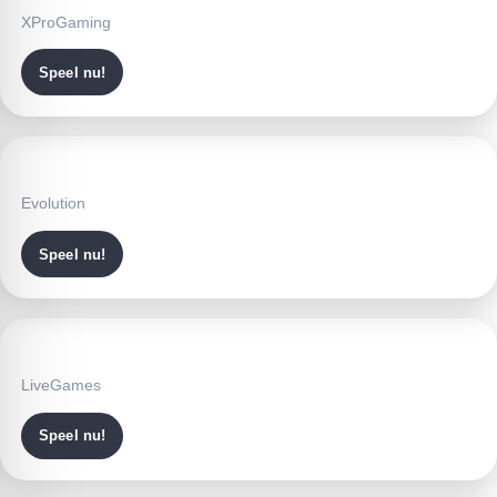
XProGaming
Speel nu!
Infinite Blackjack
Evolution
Speel nu!
Auto Roulette
LiveGames
Speel nu!