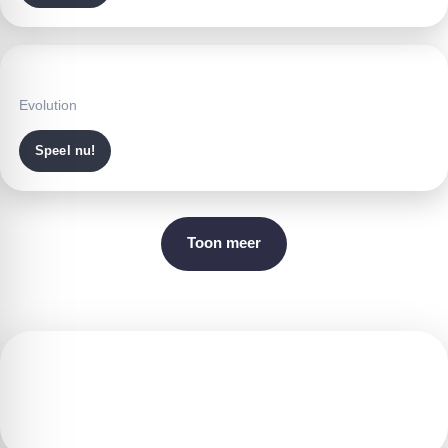
XXXtreme Lightning Roule
Evolution
Speel nu!
Toon meer
Quick Casino Nederland - KSA-
vergund online casino